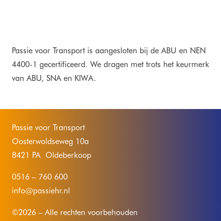
Passie voor Transport is aangesloten bij de ABU en NEN
4400-1 gecertificeerd. We dragen met trots het keurmerk
van ABU, SNA en KIWA.
Passie voor Transport
Oosterwoldseweg 10a
8421 PA Oldeberkoop
0516 – 760 600
info@passiehr.nl
©2026 – Alle rechten voorbehouden