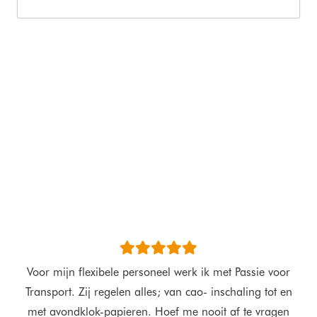
ijn
Voor mijn flexibele personeel werk ik met Passie voor
 Zij
Transport. Zij regelen alles; van cao- inschaling tot en
z
oor
met avondklok-papieren. Hoef me nooit af te vragen
vr