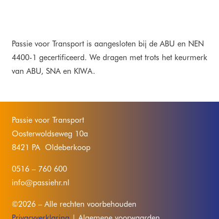
Passie voor Transport is aangesloten bij de ABU en NEN
4400-1 gecertificeerd. We dragen met trots het keurmerk
van ABU, SNA en KIWA.
Passie voor Transport
Oosterwoldseweg 10a
8421 PA Oldeberkoop
0516 – 760 600
info@passiehr.nl
©2026 – Alle rechten voorbehouden
Privacyverklaring
| Algemene voorwaarden